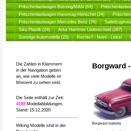
Pritschenlastwagen Büssing/MAN (64)
Pritschenlastw
Pritschenlastwagen Hanomag-Henschel (24)
Pritsche
Pritschenlastwagen Mercedes Benz (76)
Sattelzugmas
Siku Plastik (24)
Artur Hammer Lüdenscheid (287)
Sonstige Automodelle (20)
Rechts? - Nein! - Links!
Die Zahlen in Klammern
Borgward -
in der Navigation geben
an, wie viele Modelle im
Moment zu sehen sind.
Die Seite enthält zur Zeit:
4197
Modellabbildungen.
Stand: 15.12.2020
Borgward Isabella
Wiking Modelle sind in der