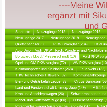
----Meine W
ergänzt mit Si
und Gro
Startseite
Neuzugänge 2012
Neuzugänge 2013
Neuzugänge 2017
Neuzugänge 2018
Neuzugänge 
Quetschachser (96)
PKW unverglast (204)
LKW unv
Auto Union (Audi, DKW, Horch, Wanderer und Nachfolgefir
Borgward / Lloyd / Messerschmidt (19)
Ford PKW vergl
Opel und GM PKW verglast (72)
VW PKW verglast (10
Kleintransporter und Kleinlaster (268)
Feuerwehr (132)
THW Technisches Hilfswerk (32)
Kommunalfahrzeuge 
Bier- und Getränkefahrzeuge (83)
Circus Sarrasani (59
Land-und Forstwirtschaft Unimog, Jeep (149)
Militärf
Kran und Abschleppwagen (26)
Schwertransporter und
Möbel- und Koffersattelzüge (80)
Pritschensattelzüge (
Pritschenlastwagen Ausländische Fabrikate (26)
Prits