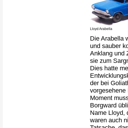
Lloyd Arabella
Die Arabella w
und sauber ko
Anklang und Z
sie zum Sarg
Dies hatte me
Entwicklungsk
der bei Golia
vorgesehene M
Moment musste
Borgward übli
Name Lloyd, 
waren auch ni
Tatsache, das