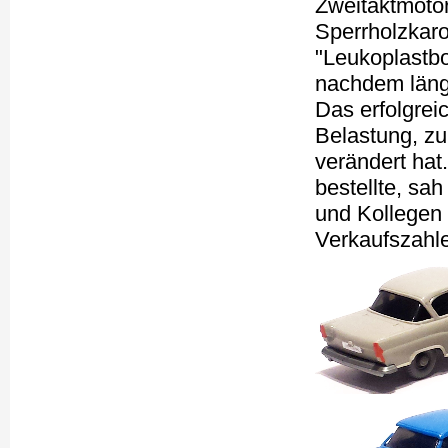
Zweitaktmotö
Sperrholzkar
"Leukoplastbo
nachdem längs
Das erfolgre
Belastung, zu
verändert hat
bestellte, sa
und Kollegen 
Verkaufszahlen