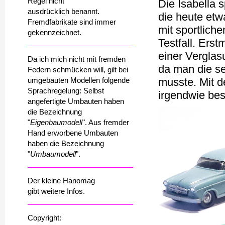
Regel nicht
Die Isabella s
ausdrücklich benannt.
die heute etw
Fremdfabrikate sind immer
mit sportlich
gekennzeichnet.
Testfall. Ers
einer Verglas
Da ich mich nicht mit fremden
da man die se
Federn schmücken will, gilt bei
umgebauten Modellen folgende
musste. Mit d
Sprachregelung: Selbst
irgendwie bes
angefertigte Umbauten haben
die Bezeichnung
"
Eigenbaumodell
". Aus fremder
Hand erworbene Umbauten
haben die Bezeichnung
"
Umbaumodell
".
Der kleine Hanomag
gibt weitere Infos.
Copyright: