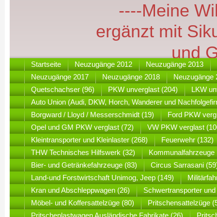
----Meine W
ergänzt mit Si
und Gro
Startseite
Neuzugänge 2012
Neuzugänge 2013
Neuzugänge 2017
Neuzugänge 2018
Neuzugänge 
Quetschachser (96)
PKW unverglast (204)
LKW unv
Auto Union (Audi, DKW, Horch, Wanderer und Nachfolgefir
Borgward / Lloyd / Messerschmidt (19)
Ford PKW vergl
Opel und GM PKW verglast (72)
VW PKW verglast (10
Kleintransporter und Kleinlaster (268)
Feuerwehr (132)
THW Technisches Hilfswerk (32)
Kommunalfahrzeuge 
Bier- und Getränkefahrzeuge (83)
Circus Sarrasani (59
Land-und Forstwirtschaft Unimog, Jeep (149)
Militärf
Kran und Abschleppwagen (26)
Schwertransporter und
Möbel- und Koffersattelzüge (80)
Pritschensattelzüge (
Pritschenlastwagen Ausländische Fabrikate (26)
Prits