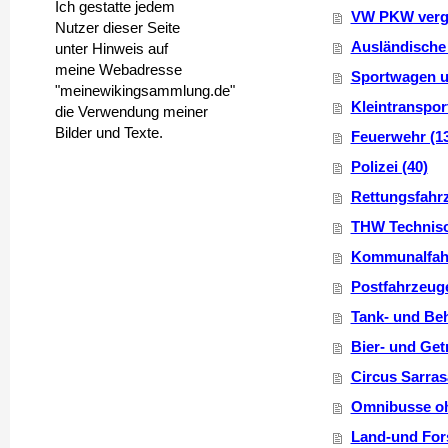
Ich gestatte jedem
VW PKW vergl
Nutzer dieser Seite
Ausländische
unter Hinweis auf
meine Webadresse
Sportwagen u
"meinewikingsammlung.de"
Kleintransport
die Verwendung meiner
Bilder und Texte.
Feuerwehr (1
Polizei (40)
Rettungsfahrz
THW Technisch
Kommunalfahr
Postfahrzeuge
Tank- und Beh
Bier- und Get
Circus Sarras
Omnibusse oh
Land-und Fors