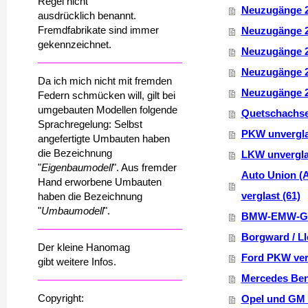
Regel nicht
Neuzugänge 
ausdrücklich benannt.
Fremdfabrikate sind immer
Neuzugänge 
gekennzeichnet.
Neuzugänge 
Neuzugänge 
Da ich mich nicht mit fremden
Neuzugänge 
Federn schmücken will, gilt bei
umgebauten Modellen folgende
Quetschachse
Sprachregelung: Selbst
PKW unvergla
angefertigte Umbauten haben
die Bezeichnung
LKW unverglas
"
Eigenbaumodell
". Aus fremder
Auto Union (
Hand erworbene Umbauten
verglast (61)
haben die Bezeichnung
"
Umbaumodell
".
BMW-EMW-GLA
Borgward / Ll
Der kleine Hanomag
Ford PKW verg
gibt weitere Infos.
Mercedes Ben
Copyright:
Opel und GM 