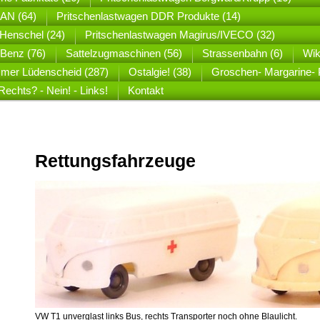
MAN (64)
Pritschenlastwagen DDR Produkte (14)
Henschel (24)
Pritschenlastwagen Magirus/IVECO (32)
Benz (76)
Sattelzugmaschinen (56)
Strassenbahn (6)
Wik
mer Lüdenscheid (287)
Ostalgie! (38)
Groschen- Margarine- P
Rechts? - Nein! - Links!
Kontakt
Rettungsfahrzeuge
VW T1 unverglast links Bus, rechts Transporter noch ohne Blaulicht.