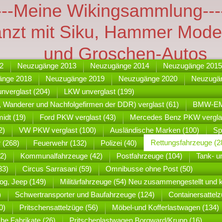
---Meine Wikingsammlung---
änzt mit Siku, Hammer Mode
und Groschen-Autos
2
Neuzugänge 2013
Neuzugänge 2014
Neuzugänge 2015
änge 2018
Neuzugänge 2019
Neuzugänge 2020
Neuzugä
nverglast (204)
LKW unverglast (199)
 Wanderer und Nachfolgefirmen der DDR) verglast (61)
BMW-EMW
idt (19)
Ford PKW verglast (43)
Mercedes Benz PKW verglas
2)
VW PKW verglast (100)
Ausländische Marken (100)
Sp
Rettungsfahrzeuge (2
r (268)
Feuerwehr (132)
Polizei (40)
2)
Kommunalfahrzeuge (42)
Postfahrzeuge (104)
Tank- u
83)
Circus Sarrasani (59)
Omnibusse ohne Post (50)
og, Jeep (149)
Militärfahrzeuge (54) Neu zusammengestellt und 
)
Schwertransporter und Baufahrzeuge (124)
Containersattelz
0)
Pritschensattelzüge (56)
Möbel-und Kofferlastwagen (134)
he Fabrikate (26)
Pritschenlastwagen Borgward/Krupp (16)