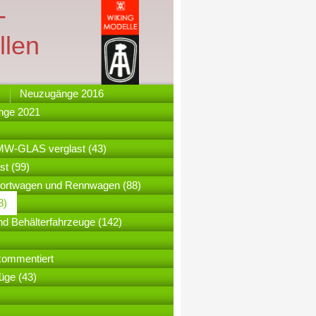
-
llen
Neuzugänge 2016
nge 2021
-GLAS verglast (43)
t (99)
ortwagen und Rennwagen (88)
8)
nd Behälterfahrzeuge (142)
kommentiert
üge (43)