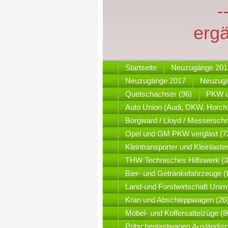
-
erg
Startseite
Neuzugänge 201
Neuzugänge 2017
Neuzug
Quetschachser (96)
PKW u
Auto Union (Audi, DKW, Horch,
Borgward / Lloyd / Messerschm
Opel und GM PKW verglast (7
Kleintransporter und Kleinlaste
THW Technisches Hilfswerk (3
Bier- und Getränkefahrzeuge (
Land-und Forstwirtschaft Unim
Kran und Abschleppwagen (26
Möbel- und Koffersattelzüge (8
Pritschenlastwagen Ausländisc