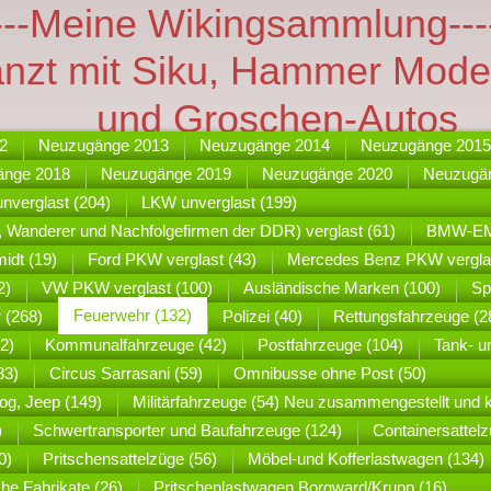
---Meine Wikingsammlung---
änzt mit Siku, Hammer Mode
und Groschen-Autos
2
Neuzugänge 2013
Neuzugänge 2014
Neuzugänge 2015
änge 2018
Neuzugänge 2019
Neuzugänge 2020
Neuzugä
nverglast (204)
LKW unverglast (199)
 Wanderer und Nachfolgefirmen der DDR) verglast (61)
BMW-EMW
idt (19)
Ford PKW verglast (43)
Mercedes Benz PKW verglas
2)
VW PKW verglast (100)
Ausländische Marken (100)
Sp
Feuerwehr (132)
r (268)
Polizei (40)
Rettungsfahrzeuge (2
2)
Kommunalfahrzeuge (42)
Postfahrzeuge (104)
Tank- u
83)
Circus Sarrasani (59)
Omnibusse ohne Post (50)
og, Jeep (149)
Militärfahrzeuge (54) Neu zusammengestellt und 
)
Schwertransporter und Baufahrzeuge (124)
Containersattelz
0)
Pritschensattelzüge (56)
Möbel-und Kofferlastwagen (134)
he Fabrikate (26)
Pritschenlastwagen Borgward/Krupp (16)