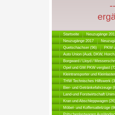
-
erg
Startseite
Neuzugänge 201
Neuzugänge 2017
Neuzug
Quetschachser (96)
PKW u
Auto Union (Audi, DKW, Horch,
Borgward / Lloyd / Messerschm
Opel und GM PKW verglast (7
Kleintransporter und Kleinlaste
THW Technisches Hilfswerk (3
Bier- und Getränkefahrzeuge (
Land-und Forstwirtschaft Unim
Kran und Abschleppwagen (26
Möbel- und Koffersattelzüge (8
Pritschenlastwagen Ausländisc