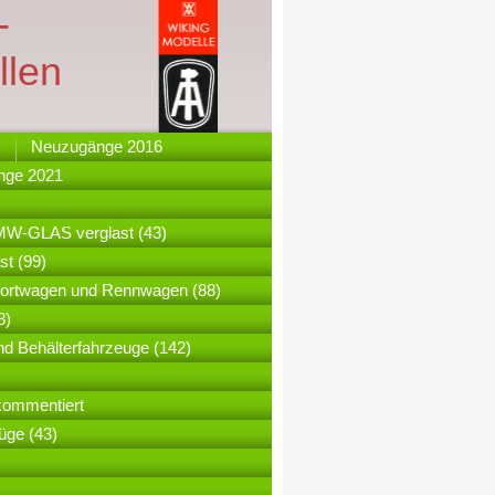
-
llen
Neuzugänge 2016
nge 2021
-GLAS verglast (43)
t (99)
ortwagen und Rennwagen (88)
8)
nd Behälterfahrzeuge (142)
kommentiert
üge (43)