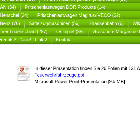
MAN (64)
Pritschenlastwagen DDR Produkte (14)
Henschel (24)
Pritschenlastwagen Magirus/IVECO (32)
Benz (76)
Sattelzugmaschinen (56)
Strassenbahn (6)
Wik
mer Lüdenscheid (287)
Ostalgie! (38)
Groschen- Margarine- P
Rechts? - Nein! - Links!
Kontakt
In dieser Präsentation finden Sie 26 Folien mit 131 
Feuerwehrfahrzeuge.ppt
Microsoft Power Point-Präsentation [9.9 MB]